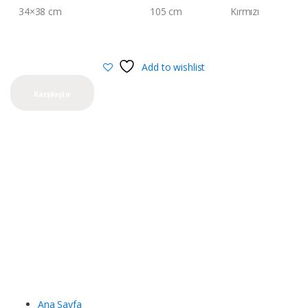
34×38 cm
105 cm
Kırmızı
Add to wishlist
Karşılaştır
Ana Sayfa