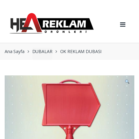
Skip
Skip
to
to
navigation
content
Ana Sayfa
DUBALAR
OK REKLAM DUBASI