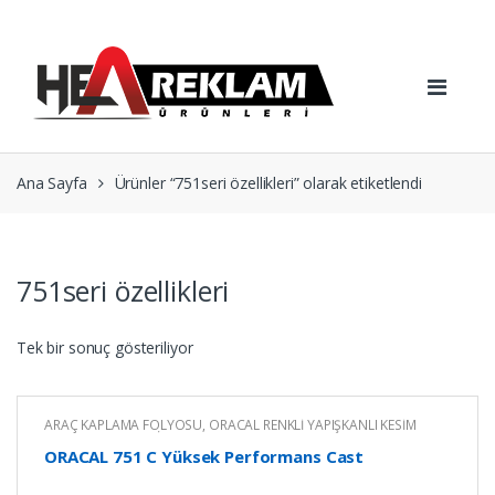
Skip
Skip
to
to
navigation
content
Ana Sayfa
Ürünler “751seri özellikleri” olarak etiketlendi
751seri özellikleri
Tek bir sonuç gösteriliyor
ARAÇ KAPLAMA FOLYOSU
,
ORACAL RENKLİ YAPIŞKANLI KESİM
FOLYOLARI
,
RENKLİ YAPIŞKANLI FOLYO
ORACAL 751 C Yüksek Performans Cast