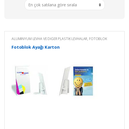
ALÜMİNYUM LEVHA VE DİĞER PLASTİK LEVHALAR
,
FOTOBLOK
LEVHA
,
PVC,Foam,Dekota,Foreks Levhalar
Fotoblok Ayağı Karton