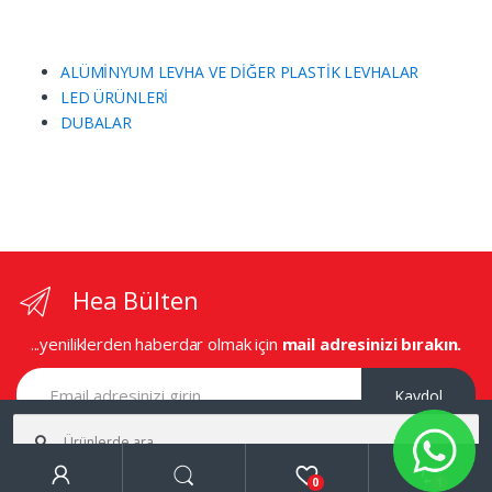
ALÜMİNYUM LEVHA VE DİĞER PLASTİK LEVHALAR
LED ÜRÜNLERİ
DUBALAR
Hea Bülten
...yeniliklerden haberdar olmak için
mail adresinizi bırakın.
Kaydol
Ara:
0
1