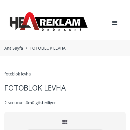
Skip
Skip
to
to
navigation
content
Ana Sayfa
FOTOBLOK LEVHA
fotoblok levha
FOTOBLOK LEVHA
Popülerliğe
2 sonucun tümü gösteriliyor
göre
sıralandı