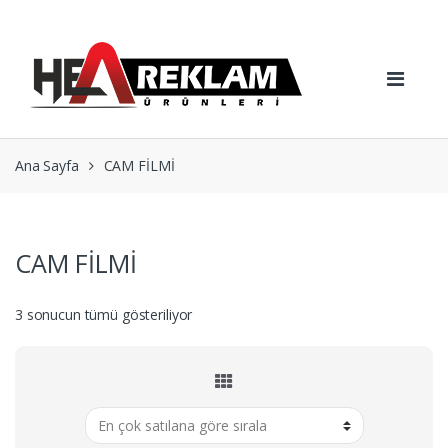
Skip
Skip
to
to
navigation
content
Ana Sayfa
CAM FİLMİ
CAM FİLMİ
Popülerliğe
3 sonucun tümü gösteriliyor
göre
sıralandı