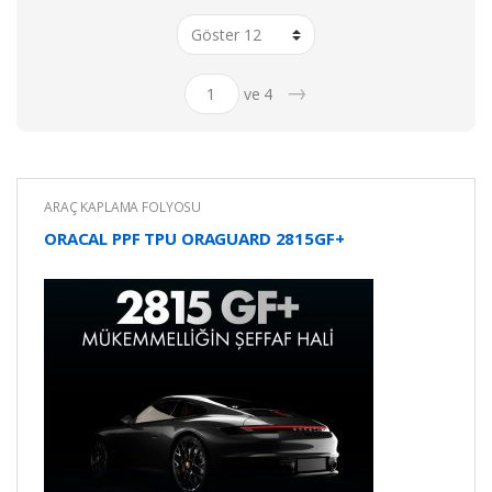
→
ve 4
ARAÇ KAPLAMA FOLYOSU
ORACAL PPF TPU ORAGUARD 2815GF+