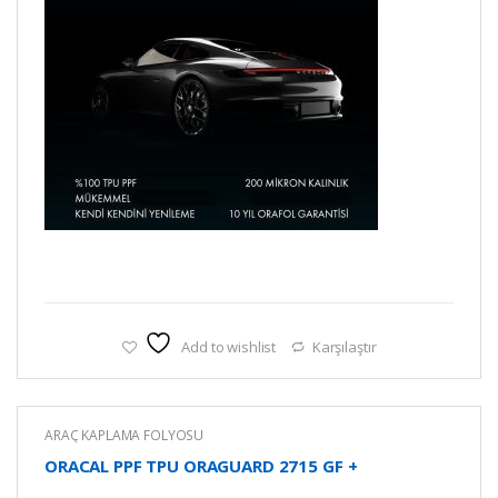
Add to wishlist
Karşılaştır
ARAÇ KAPLAMA FOLYOSU
ORACAL PPF TPU ORAGUARD 2715 GF +