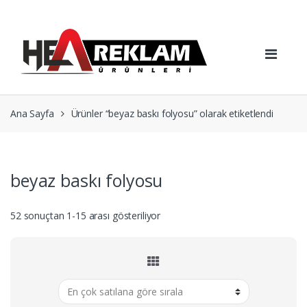
Skip
Skip
to
to
navigation
content
Ana Sayfa
Ürünler “beyaz baskı folyosu” olarak etiketlendi
beyaz baskı folyosu
Popülerliğe
52 sonuçtan 1-15 arası gösteriliyor
göre
sıralandı