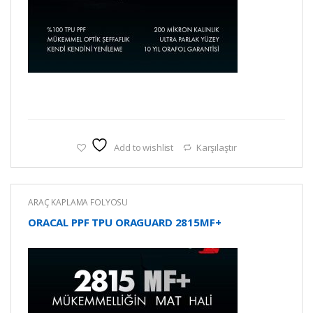
Add to wishlist
Karşılaştır
ARAÇ KAPLAMA FOLYOSU
ORACAL PPF TPU ORAGUARD 2815MF+