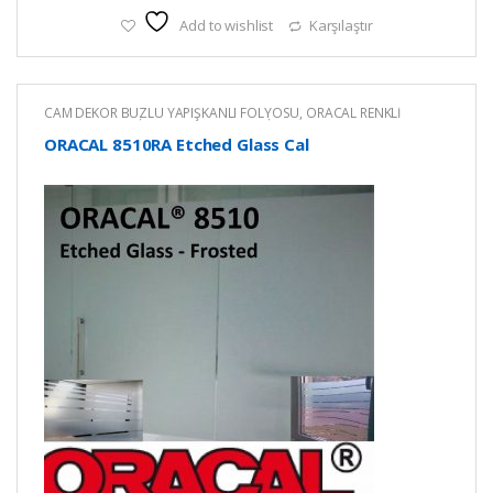
Add to wishlist
Karşılaştır
CAM DEKOR BUZLU YAPIŞKANLI FOLYOSU
,
ORACAL RENKLİ
YAPIŞKANLI KESİM FOLYOLARI
,
RENKLİ YAPIŞKANLI FOLYO
ORACAL 8510RA Etched Glass Cal