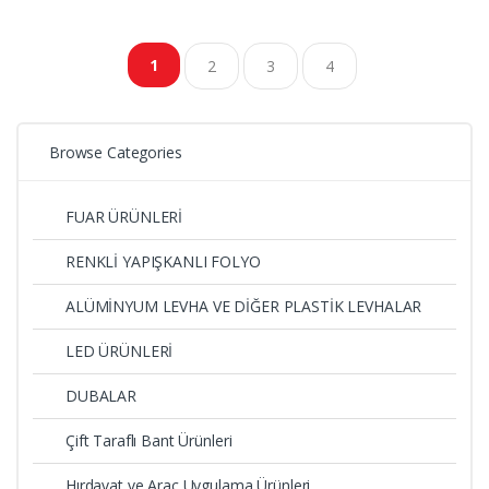
göre
1
2
3
4
sıralandı
Browse Categories
FUAR ÜRÜNLERİ
RENKLİ YAPIŞKANLI FOLYO
ALÜMİNYUM LEVHA VE DİĞER PLASTİK LEVHALAR
LED ÜRÜNLERİ
DUBALAR
Çift Taraflı Bant Ürünleri
Hırdavat ve Araç Uygulama Ürünleri