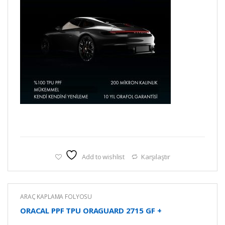
Add to wishlist
Karşılaştır
ARAÇ KAPLAMA FOLYOSU
ORACAL PPF TPU ORAGUARD 2715 GF +