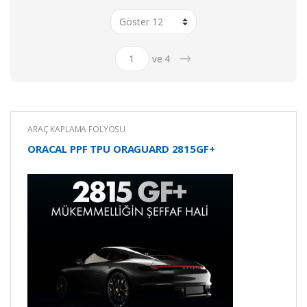
→
ve 4
ARAÇ KAPLAMA FOLYOSU
ORACAL PPF TPU ORAGUARD 2815GF+