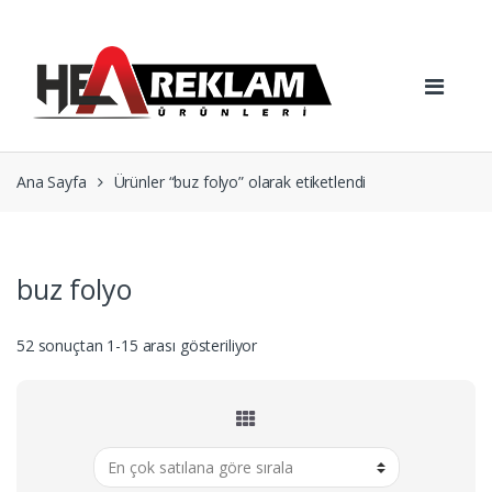
Skip
Skip
to
to
navigation
content
Ana Sayfa
Ürünler “buz folyo” olarak etiketlendi
buz folyo
Popülerliğe
52 sonuçtan 1-15 arası gösteriliyor
göre
sıralandı