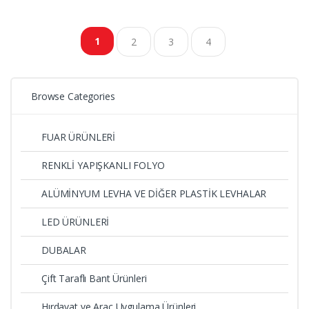
göre
1
2
3
4
sıralandı
Browse Categories
FUAR ÜRÜNLERİ
RENKLİ YAPIŞKANLI FOLYO
ALÜMİNYUM LEVHA VE DİĞER PLASTİK LEVHALAR
LED ÜRÜNLERİ
DUBALAR
Çift Taraflı Bant Ürünleri
Hırdavat ve Araç Uygulama Ürünleri