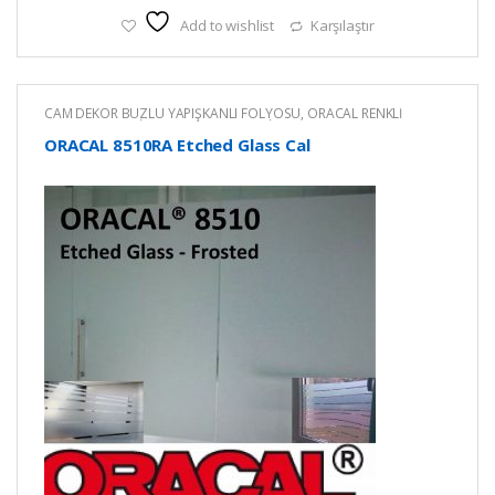
Add to wishlist
Karşılaştır
CAM DEKOR BUZLU YAPIŞKANLI FOLYOSU
,
ORACAL RENKLİ
YAPIŞKANLI KESİM FOLYOLARI
,
RENKLİ YAPIŞKANLI FOLYO
ORACAL 8510RA Etched Glass Cal