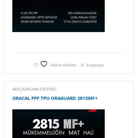
Add to wishlist
Karşılaştır
ARAÇ KAPLAMA FOLYOSU
ORACAL PPF TPU ORAGUARD 2815MF+