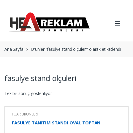
Skip
Skip
to
to
navigation
content
Ana Sayfa
Ürünler “fasulye stand ölçüleri” olarak etiketlendi
fasulye stand ölçüleri
Tek bir sonuç gösteriliyor
FUAR ÜRÜNLERİ
FASULYE TANITIM STANDI OVAL TOPTAN