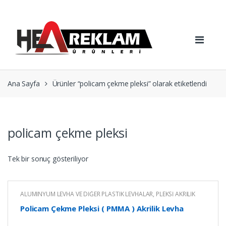
Skip
Skip
to
to
navigation
content
Ana Sayfa
Ürünler “policam çekme pleksi” olarak etiketlendi
policam çekme pleksi
Tek bir sonuç gösteriliyor
ALÜMİNYUM LEVHA VE DİĞER PLASTİK LEVHALAR
,
PLEKSİ AKRİLİK
LEVHA
Policam Çekme Pleksi ( PMMA ) Akrilik Levha