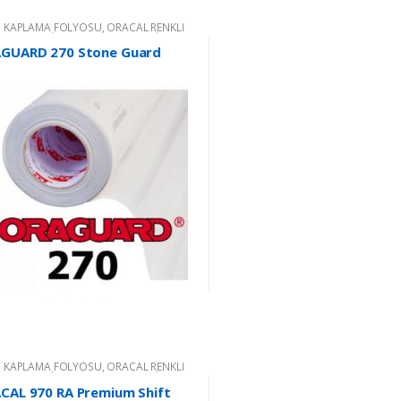
 KAPLAMA FOLYOSU
,
ORACAL RENKLİ
ŞKANLI KESİM FOLYOLARI
,
RENKLİ
ŞKANLI FOLYO
GUARD 270 Stone Guard
 KAPLAMA FOLYOSU
,
ORACAL RENKLİ
ŞKANLI KESİM FOLYOLARI
,
RENKLİ
ŞKANLI FOLYO
CAL 970 RA Premium Shift