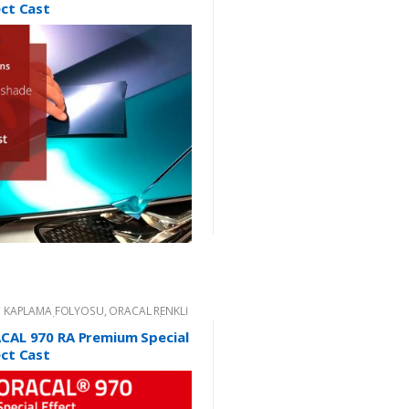
ect Cast
 KAPLAMA FOLYOSU
,
ORACAL RENKLİ
ŞKANLI KESİM FOLYOLARI
,
RENKLİ
ŞKANLI FOLYO
CAL 970 RA Premium Special
ect Cast