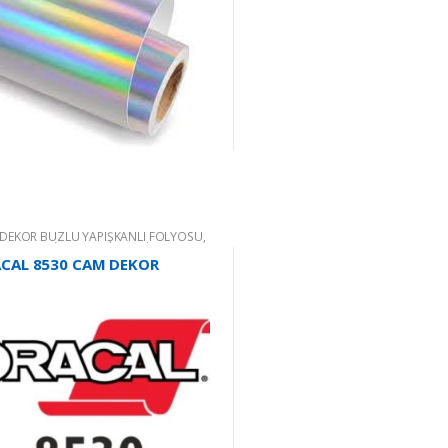
DEKOR BUZLU YAPIŞKANLI FOLYOSU
,
AL RENKLİ YAPIŞKANLI KESİM
OLARI
,
RENKLİ YAPIŞKANLI FOLYO
CAL 8530 CAM DEKOR