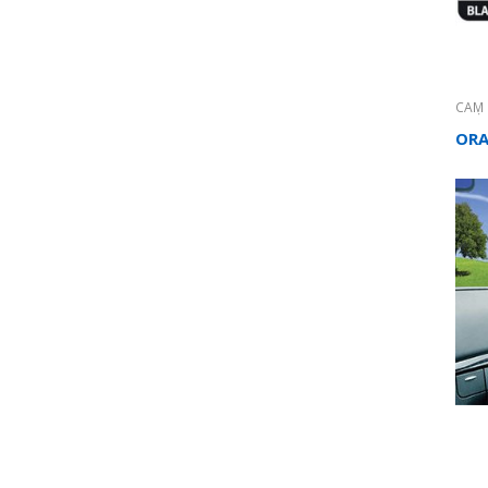
CAM 
KESİ
FOL
ORA