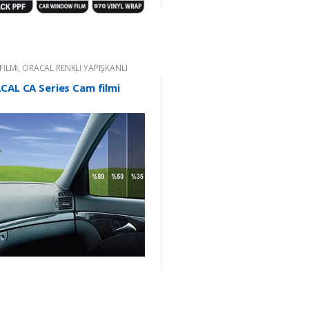
FİLMİ
,
ORACAL RENKLİ YAPIŞKANLI
M FOLYOLARI
,
RENKLİ YAPIŞKANLI
YO
CAL CA Series Cam filmi