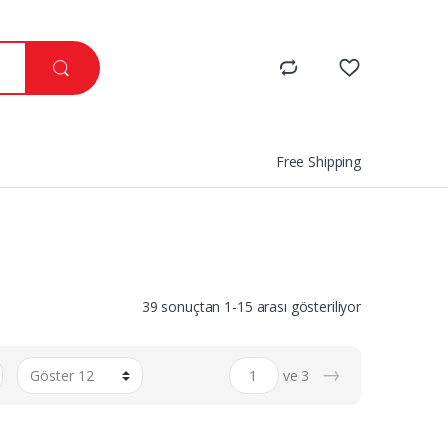
Free Shipping
Popülerliğe
39 sonuçtan 1-15 arası gösteriliyor
göre
sıralandı
→
ve 3