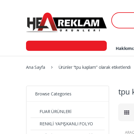
Skip
Skip
to
to
Ara:
navigation
content
Hakkımı
Ana Sayfa
Ürünler “tpu kaplam” olarak etiketlendi
tpu 
Browse Categories
FUAR ÜRÜNLERİ
RENKLİ YAPIŞKANLI FOLYO
ARAÇ